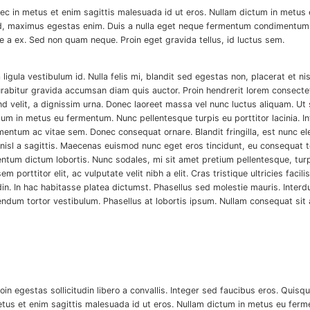
nec in metus et enim sagittis malesuada id ut eros. Nullam dictum in metus
sed, maximus egestas enim. Duis a nulla eget neque fermentum condimentum a
a ex. Sed non quam neque. Proin eget gravida tellus, id luctus sem.
gula vestibulum id. Nulla felis mi, blandit sed egestas non, placerat et nisi
Curabitur gravida accumsan diam quis auctor. Proin hendrerit lorem consectet
fend velit, a dignissim urna. Donec laoreet massa vel nunc luctus aliquam. Ut
tum in metus eu fermentum. Nunc pellentesque turpis eu porttitor lacinia. 
entum ac vitae sem. Donec consequat ornare. Blandit fringilla, est nunc 
isl a sagittis. Maecenas euismod nunc eget eros tincidunt, eu consequat te
entum dictum lobortis. Nunc sodales, mi sit amet pretium pellentesque, turp
 sem porttitor elit, ac vulputate velit nibh a elit. Cras tristique ultricies fa
citudin. In hac habitasse platea dictumst. Phasellus sed molestie mauris. In
ibendum tortor vestibulum. Phasellus at lobortis ipsum. Nullam consequat 
 egestas sollicitudin libero a convallis. Integer sed faucibus eros. Quisqu
tus et enim sagittis malesuada id ut eros. Nullam dictum in metus eu ferme