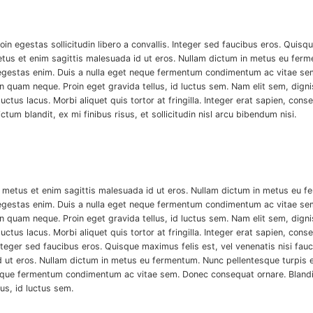
 egestas sollicitudin libero a convallis. Integer sed faucibus eros. Quisqu
tus et enim sagittis malesuada id ut eros. Nullam dictum in metus eu ferme
egestas enim. Duis a nulla eget neque fermentum condimentum ac vitae sem.
uam neque. Proin eget gravida tellus, id luctus sem. Nam elit sem, digniss
uctus lacus. Morbi aliquet quis tortor at fringilla. Integer erat sapien, cons
ictum blandit, ex mi finibus risus, et sollicitudin nisl arcu bibendum nisi.
 metus et enim sagittis malesuada id ut eros. Nullam dictum in metus eu fe
egestas enim. Duis a nulla eget neque fermentum condimentum ac vitae sem.
uam neque. Proin eget gravida tellus, id luctus sem. Nam elit sem, digniss
uctus lacus. Morbi aliquet quis tortor at fringilla. Integer erat sapien, co
Integer sed faucibus eros. Quisque maximus felis est, vel venenatis nisi fauc
t eros. Nullam dictum in metus eu fermentum. Nunc pellentesque turpis eu p
que fermentum condimentum ac vitae sem. Donec consequat ornare. Blandit 
us, id luctus sem.