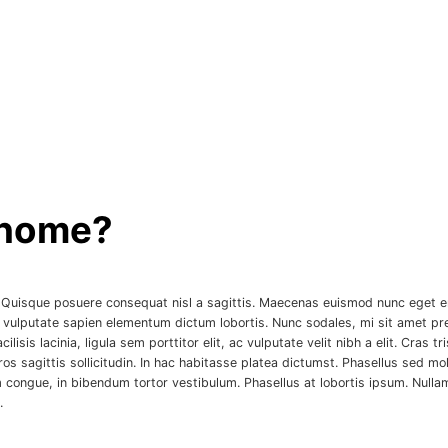
 home?
. Quisque posuere consequat nisl a sagittis. Maecenas euismod nunc eget e
rbi vulputate sapien elementum dictum lobortis. Nunc sodales, mi sit amet pre
isis lacinia, ligula sem porttitor elit, ac vulputate velit nibh a elit. Cras t
 eros sagittis sollicitudin. In hac habitasse platea dictumst. Phasellus sed
im congue, in bibendum tortor vestibulum. Phasellus at lobortis ipsum. Null
.