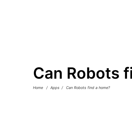
Can Robots f
Home
/
Apps
/
Can Robots find a home?