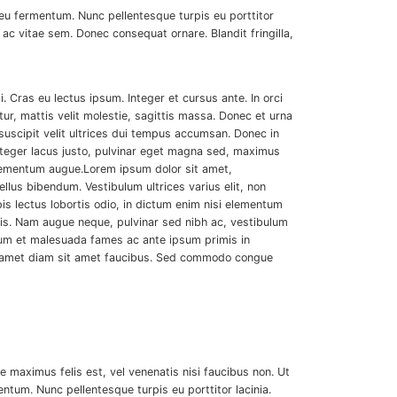
 eu fermentum. Nunc pellentesque turpis eu porttitor
c vitae sem. Donec consequat ornare. Blandit fringilla,
. Cras eu lectus ipsum. Integer et cursus ante. In orci
ur, mattis velit molestie, sagittis massa. Donec et urna
 suscipit velit ultrices dui tempus accumsan. Donec in
Integer lacus justo, pulvinar eget magna sed, maximus
elementum augue.Lorem ipsum dolor sit amet,
llus bibendum. Vestibulum ultrices varius elit, non
is lectus lobortis odio, in dictum enim nisi elementum
cilisis. Nam augue neque, pulvinar sed nibh ac, vestibulum
terdum et malesuada fames ac ante ipsum primis in
sit amet diam sit amet faucibus. Sed commodo congue
e maximus felis est, vel venenatis nisi faucibus non. Ut
ntum. Nunc pellentesque turpis eu porttitor lacinia.