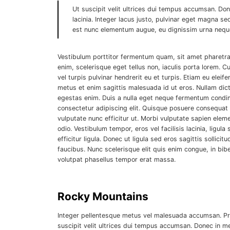
Ut suscipit velit ultrices dui tempus accumsan. Do
lacinia. Integer lacus justo, pulvinar eget magna 
est nunc elementum augue, eu dignissim urna neque 
Vestibulum porttitor fermentum quam, sit amet pharetra li
enim, scelerisque eget tellus non, iaculis porta lorem. 
vel turpis pulvinar hendrerit eu et turpis. Etiam eu elei
metus et enim sagittis malesuada id ut eros. Nullam dic
egestas enim. Duis a nulla eget neque fermentum condim
consectetur adipiscing elit. Quisque posuere consequat n
vulputate nunc efficitur ut. Morbi vulputate sapien elem
odio. Vestibulum tempor, eros vel facilisis lacinia, ligula
efficitur ligula. Donec ut ligula sed eros sagittis solli
faucibus. Nunc scelerisque elit quis enim congue, in b
volutpat phasellus tempor erat massa.
Rocky Mountains
Integer pellentesque metus vel malesuada accumsan. Proin
suscipit velit ultrices dui tempus accumsan. Donec in me