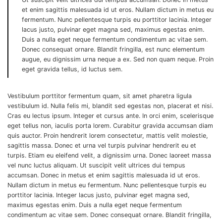
et enim sagittis malesuada id ut eros. Nullam dictum in metus eu
fermentum. Nunc pellentesque turpis eu porttitor lacinia. Integer
lacus justo, pulvinar eget magna sed, maximus egestas enim.
Duis a nulla eget neque fermentum condimentum ac vitae sem.
Donec consequat ornare. Blandit fringilla, est nunc elementum
augue, eu dignissim urna neque a ex. Sed non quam neque. Proin
eget gravida tellus, id luctus sem.
Vestibulum porttitor fermentum quam, sit amet pharetra ligula
vestibulum id. Nulla felis mi, blandit sed egestas non, placerat et nisi.
Cras eu lectus ipsum. Integer et cursus ante. In orci enim, scelerisque
eget tellus non, iaculis porta lorem. Curabitur gravida accumsan diam
quis auctor. Proin hendrerit lorem consectetur, mattis velit molestie,
sagittis massa. Donec et urna vel turpis pulvinar hendrerit eu et
turpis. Etiam eu eleifend velit, a dignissim urna. Donec laoreet massa
vel nunc luctus aliquam. Ut suscipit velit ultrices dui tempus
accumsan. Donec in metus et enim sagittis malesuada id ut eros.
Nullam dictum in metus eu fermentum. Nunc pellentesque turpis eu
porttitor lacinia. Integer lacus justo, pulvinar eget magna sed,
maximus egestas enim. Duis a nulla eget neque fermentum
condimentum ac vitae sem. Donec consequat ornare. Blandit fringilla,