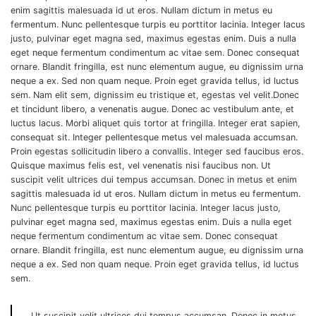
enim sagittis malesuada id ut eros. Nullam dictum in metus eu
fermentum. Nunc pellentesque turpis eu porttitor lacinia. Integer lacus
justo, pulvinar eget magna sed, maximus egestas enim. Duis a nulla
eget neque fermentum condimentum ac vitae sem. Donec consequat
ornare. Blandit fringilla, est nunc elementum augue, eu dignissim urna
neque a ex. Sed non quam neque. Proin eget gravida tellus, id luctus
sem. Nam elit sem, dignissim eu tristique et, egestas vel velit.Donec
et tincidunt libero, a venenatis augue. Donec ac vestibulum ante, et
luctus lacus. Morbi aliquet quis tortor at fringilla. Integer erat sapien,
consequat sit. Integer pellentesque metus vel malesuada accumsan.
Proin egestas sollicitudin libero a convallis. Integer sed faucibus eros.
Quisque maximus felis est, vel venenatis nisi faucibus non. Ut
suscipit velit ultrices dui tempus accumsan. Donec in metus et enim
sagittis malesuada id ut eros. Nullam dictum in metus eu fermentum.
Nunc pellentesque turpis eu porttitor lacinia. Integer lacus justo,
pulvinar eget magna sed, maximus egestas enim. Duis a nulla eget
neque fermentum condimentum ac vitae sem. Donec consequat
ornare. Blandit fringilla, est nunc elementum augue, eu dignissim urna
neque a ex. Sed non quam neque. Proin eget gravida tellus, id luctus
sem.
Ut suscipit velit ultrices dui tempus accumsan. Donec in metus