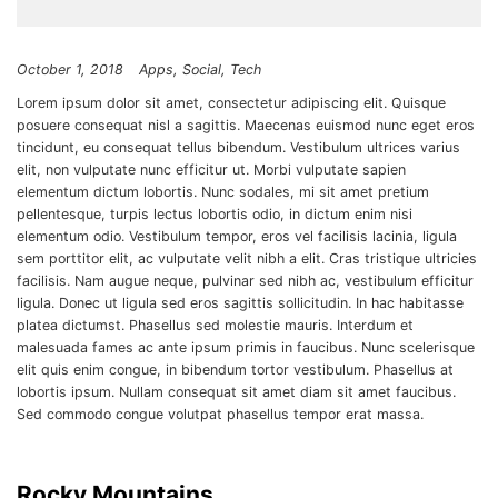
October 1, 2018
Apps
Social
Tech
Lorem ipsum dolor sit amet, consectetur adipiscing elit. Quisque
posuere consequat nisl a sagittis. Maecenas euismod nunc eget eros
tincidunt, eu consequat tellus bibendum. Vestibulum ultrices varius
elit, non vulputate nunc efficitur ut. Morbi vulputate sapien
elementum dictum lobortis. Nunc sodales, mi sit amet pretium
pellentesque, turpis lectus lobortis odio, in dictum enim nisi
elementum odio. Vestibulum tempor, eros vel facilisis lacinia, ligula
sem porttitor elit, ac vulputate velit nibh a elit. Cras tristique ultricies
facilisis. Nam augue neque, pulvinar sed nibh ac, vestibulum efficitur
ligula. Donec ut ligula sed eros sagittis sollicitudin. In hac habitasse
platea dictumst. Phasellus sed molestie mauris. Interdum et
malesuada fames ac ante ipsum primis in faucibus. Nunc scelerisque
elit quis enim congue, in bibendum tortor vestibulum. Phasellus at
lobortis ipsum. Nullam consequat sit amet diam sit amet faucibus.
Sed commodo congue volutpat phasellus tempor erat massa.
Rocky Mountains