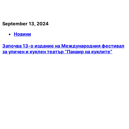
September 13, 2024
Новини
Започва 13-о издание на Международния фестивал
за уличен и куклен театър “Панаир на куклите”