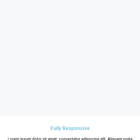
Fully Responsive
Lorem ipsum dolor sit amet, consectetur adipiscing elit. Aliquam porta