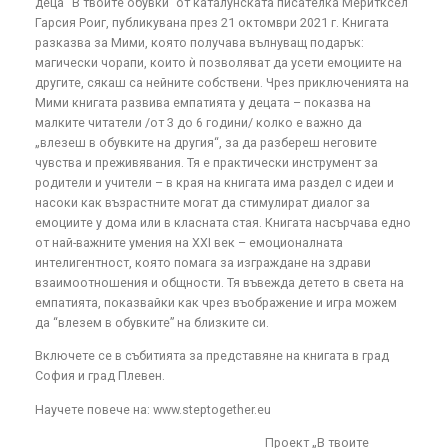
деца “В твоите обувки” от каталунската писателка Меритксел
Гарсия Роиг, публикувана през 21 октомври 2021 г. Книгата
разказва за Мими, която получава вълнуващ подарък:
магически чорапи, които ѝ позволяват да усети емоциите на
другите, сякаш са нейните собствени. Чрез приключенията на
Мими книгата развива емпатията у децата – показва на
малките читатели /от 3 до 6 години/ колко е важно да
„влезеш в обувките на другия“, за да разбереш неговите
чувства и преживявания. Тя е практически инструмент за
родители и учители – в края на книгата има раздел с идеи и
насоки как възрастните могат да стимулират диалог за
емоциите у дома или в класната стая. Книгата насърчава едно
от най-важните умения на XXI век – емоционалната
интелигентност, която помага за изграждане на здрави
взаимоотношения и общности. Тя въвежда детето в света на
емпатията, показвайки как чрез въображение и игра можем
да “влезем в обувките” на близките си.
Включете се в събитията за представяне на книгата в град
София и град Плевен.
Научете повече на: www.steptogether.eu
Проект „В твоите