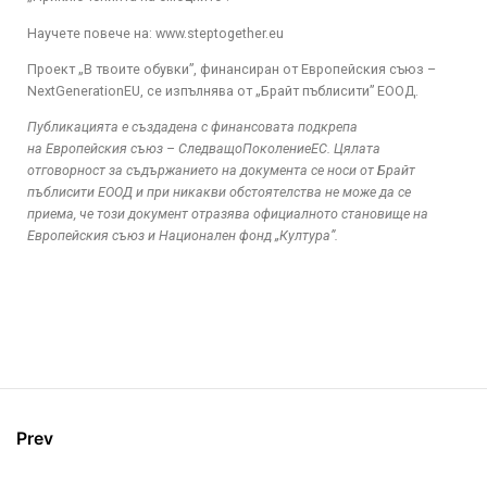
Научете повече на: www.steptogether.eu
Проект „В твоите обувки”, финансиран от Европейския съюз –
NextGenerationEU, се изпълнява от „Брайт пъблисити” ЕООД.
Публикацията е създадена с финансовата подкрепа
на Европейския съюз – СледващоПоколениеЕС. Цялата
отговорност за съдържанието на документа се носи от Брайт
пъблисити ЕООД и при никакви обстоятелства не може да се
приема, че този документ отразява официалното становище на
Европейския съюз и Национален фонд „Култура”.
Prev