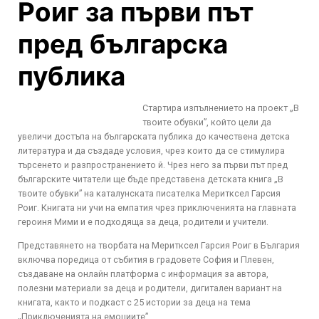
Роиг за първи път
пред българска
публика
Стартира изпълнението на проект „В
твоите обувки”, който цели да
увеличи достъпа на българската публика до качествена детска
литература и да създаде условия, чрез които да се стимулира
търсенето и разпространението й. Чрез него за първи път пред
българските читатели ще бъде представена детската книга „В
твоите обувки” на каталунската писателка Меритксел Гарсия
Роиг. Книгата ни учи на емпатия чрез приключенията на главната
героиня Мими и е подходяща за деца, родители и учители.
Представянето на творбата на Меритксел Гарсия Роиг в България
включва поредица от събития в градовете София и Плевен,
създаване на онлайн платформа с информация за автора,
полезни материали за деца и родители, дигитален вариант на
книгата, както и подкаст с 25 истории за деца на тема
„Приключенията на емоциите”.