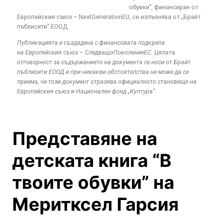
обувки”, финансиран от
Европейския съюз – NextGenerationEU, се изпълнява от „Брайт
пъблисити” ЕООД.
Публикацията е създадена с финансовата подкрепа
на Европейския съюз – СледващоПоколениеЕС. Цялата
отговорност за съдържанието на документа се носи от Брайт
пъблисити ЕООД и при никакви обстоятелства не може да се
приема, че този документ отразява официалното становище на
Европейския съюз и Национален фонд „Култура”.
Представяне на
детската книга “В
твоите обувки” на
Меритксел Гарсия