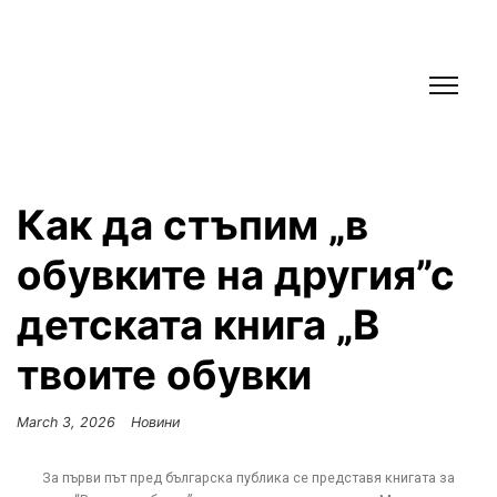
Как да стъпим „в
обувките на другия”с
детската книга „В
твоите обувки
March 3, 2026
Новини
За първи път пред българска публика се представя книгата за