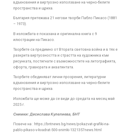
вдъхновения и виртуозно използване на черно-белите
пространства и щриха.
България притежава 21 негови творби Пабло Пикасо (1881
– 1973).
В изложбата е показана и оригинална книга с 9
илюстрации на Пикасо.
Творбите са предимно от Втората световна война и в тях е
разкрита виртуозността и страстта на художника към
рисунката, постигнати с възможностите на литографията,
офорта, гравюрата и акватинтата.
Творбите обединяват лични прозрения, литературни
вдъхновения и виртуозно използване на черно-белите
пространства и щриха.
Изложбата ще може да се види до средата на месец май
2025 г.
Снимки: Десислава Кулелиева, БНТ
Повече на : https://bntnews.bg/news/pokazvat-grafiki-na-
pablo-pikaso-v-kvadrat-500-snimki-1321357news.html