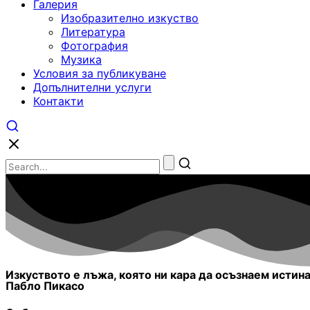
Галерия
Изобразително изкуство
Литература
Фотография
Музика
Условия за публикуване
Допълнителни услуги
Контакти
Изкуството е лъжа, която ни кара да осъзнаем истина
Пабло Пикасо